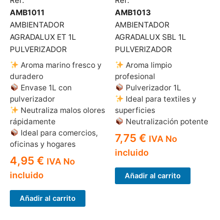
Ref:
Ref:
AMB1011
AMB1013
AMBIENTADOR
AMBIENTADOR
AGRADALUX ET 1L
AGRADALUX SBL 1L
PULVERIZADOR
PULVERIZADOR
Aroma marino fresco y
Aroma limpio
duradero
profesional
Envase 1L con
Pulverizador 1L
pulverizador
Ideal para textiles y
Neutraliza malos olores
superficies
rápidamente
Neutralización potente
Ideal para comercios,
7,75
€
IVA No
oficinas y hogares
incluido
4,95
€
IVA No
incluido
Añadir al carrito
Añadir al carrito