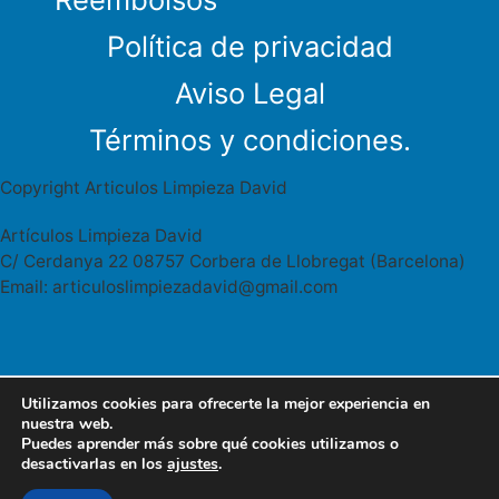
Política de privacidad
Aviso Legal
Términos y condiciones.
Copyright Articulos Limpieza David
Artículos Limpieza David
C/ Cerdanya 22 08757 Corbera de Llobregat (Barcelona)
Email: articuloslimpiezadavid@gmail.com
Utilizamos cookies para ofrecerte la mejor experiencia en
Articulos limpieza David Cerdanya 22
627 95 46 41
nuestra web.
08757 Corbera Llobregat
Puedes aprender más sobre qué cookies utilizamos o
WhatsApp
desactivarlas en los
ajustes
.
articuloslimpiezadavid@gmail.com