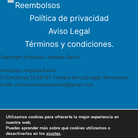
Reembolsos
Política de privacidad
Aviso Legal
Términos y condiciones.
Copyright Articulos Limpieza David
Artículos Limpieza David
C/ Cerdanya 22 08757 Corbera de Llobregat (Barcelona)
Email: articuloslimpiezadavid@gmail.com
Utilizamos cookies para ofrecerte la mejor experiencia en
Articulos limpieza David Cerdanya 22
627 95 46 41
nuestra web.
08757 Corbera Llobregat
Puedes aprender más sobre qué cookies utilizamos o
WhatsApp
desactivarlas en los
ajustes
.