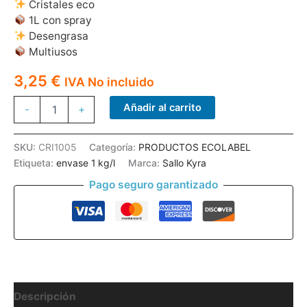
Cristales eco
1L con spray
Desengrasa
Multiusos
3,25
€
IVA No incluido
LIMPIACRISTALES
Añadir al carrito
-
+
CRISTALIM
NATURBIO
ECO
SKU:
CRI1005
Categoría:
PRODUCTOS ECOLABEL
1L
Etiqueta:
envase 1 kg/l
Marca:
Sallo Kyra
CON
PULV
Pago seguro garantizado
cantidad
Descripción