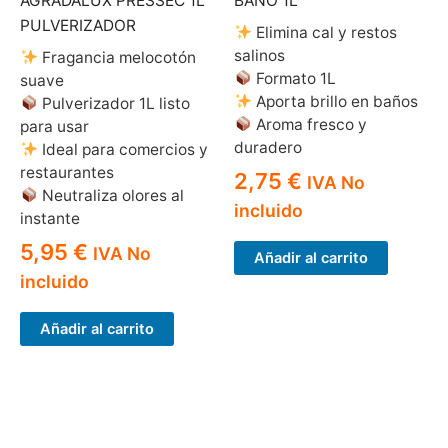
AGRADALUX PRESSEC 1L
BAÑO 1L
PULVERIZADOR
Elimina cal y restos
salinos
Fragancia melocotón
Formato 1L
suave
Aporta brillo en baños
Pulverizador 1L listo
Aroma fresco y
para usar
duradero
Ideal para comercios y
restaurantes
2,75
€
IVA No
Neutraliza olores al
incluido
instante
5,95
€
IVA No
Añadir al carrito
incluido
Añadir al carrito