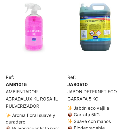
Ref:
Ref:
AMB1015
JAB0510
AMBIENTADOR
JABON DETERNET ECO
AGRADALUX KL ROSA 1L
GARRAFA 5 KG
PULVERIZADOR
Jabón eco vajilla
Garrafa 5KG
Aroma floral suave y
Suave con manos
duradero
Biodegradable
Pulverizador listo para