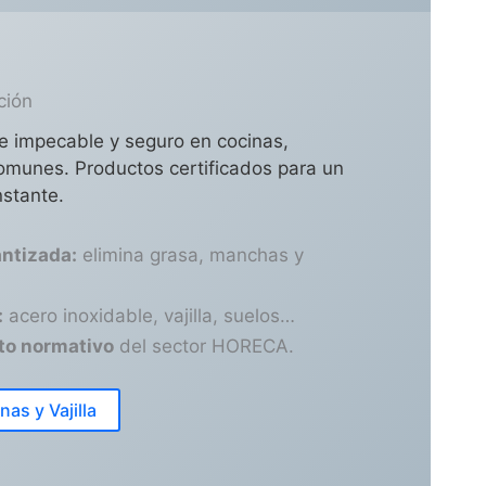
ción
e impecable y seguro en cocinas,
munes. Productos certificados para un
nstante.
antizada:
elimina grasa, manchas y
:
acero inoxidable, vajilla, suelos…
to normativo
del sector HORECA.
nas y Vajilla