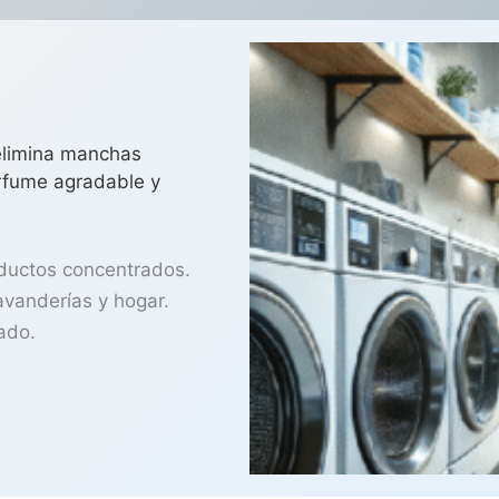
elimina manchas
perfume agradable y
ductos concentrados.
avanderías y hogar.
ado.