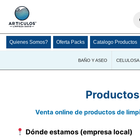
Ir
al
Bú
de
contenido
pro
Quienes Somos?
Oferta Packs
Catalogo Productos
BAÑO Y ASEO
CELULOSA 
Productos 
Venta online de productos de limpi
Dónde estamos (empresa local)