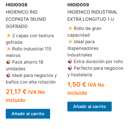
HIGI0008
HIGI0009
HIGIENICO IND.
HIGIENICO INDUSTRIAL
ECOPASTA 18UNID
EXTRA LONGITUD 1 U
GOFRADO
Rollo de gran
capacidad
2 capas con textura
Ideal para
gofrada
dispensadores
Rollo industrial 115
industriales
metros
Extra duración por rollo
Pack ahorro 18
Perfecto para negocios
unidades
y hostelería
Ideal para negocios y
baños con alta rotación
1,50
€
IVA No
21,17
€
IVA No
incluido
incluido
Añadir al carrito
Añadir al carrito