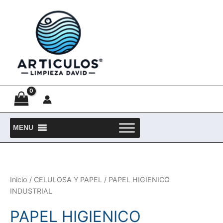
Ir
al
contenido
MENU
Inicio
/
CELULOSA Y PAPEL
/ PAPEL HIGIENICO
INDUSTRIAL
PAPEL HIGIENICO