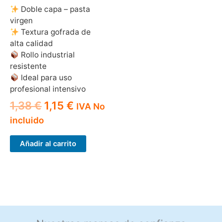
Doble capa – pasta
virgen
Textura gofrada de
alta calidad
Rollo industrial
resistente
Ideal para uso
profesional intensivo
El
El
1,38
€
1,15
€
IVA No
precio
precio
incluido
original
actual
Añadir al carrito
era:
es:
1,38 €.
1,15 €.