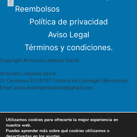
Reembolsos
Política de privacidad
Aviso Legal
Términos y condiciones.
Copyright Articulos Limpieza David
Artículos Limpieza David
C/ Cerdanya 22 08757 Corbera de Llobregat (Barcelona)
Email: articuloslimpiezadavid@gmail.com
Utilizamos cookies para ofrecerte la mejor experiencia en
Articulos limpieza David Cerdanya 22
627 95 46 41
nuestra web.
08757 Corbera Llobregat
Puedes aprender más sobre qué cookies utilizamos o
WhatsApp
desactivarlas en los
ajustes
.