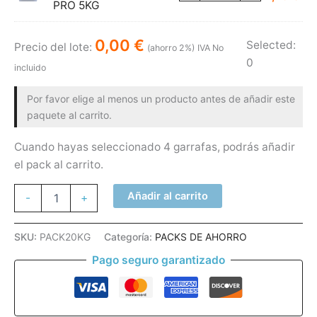
PRO 5KG
15,
ori
pre
era
act
0,00
€
Selected:
Precio del lote:
45,
es:
(ahorro 2%)
IVA No
0
44,
incluido
Por favor elige al menos un producto antes de añadir este
paquete al carrito.
Cuando hayas seleccionado 4 garrafas, podrás añadir
el pack al carrito.
Pack
Añadir al carrito
-
+
20
kg
–
SKU:
PACK20KG
Categoría:
PACKS DE AHORRO
Elige
Pago seguro garantizado
y
Combina
(4
garrafas