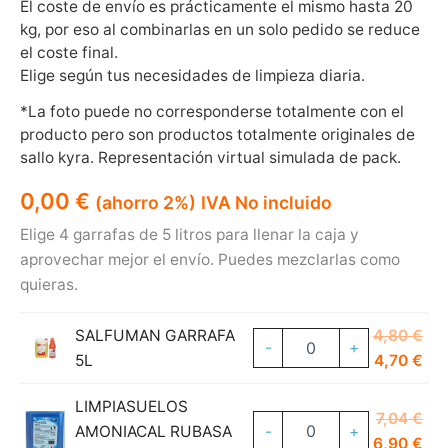
El coste de envío es prácticamente el mismo hasta 20
kg, por eso al combinarlas en un solo pedido se reduce
el coste final.
Elige según tus necesidades de limpieza diaria.
*La foto puede no corresponderse totalmente con el
producto pero son productos totalmente originales de
sallo kyra. Representación virtual simulada de pack.
0,00
€
(ahorro 2%)
IVA No incluido
Elige 4 garrafas de 5 litros para llenar la caja y
aprovechar mejor el envío. Puedes mezclarlas como
quieras.
El
SALFUMAN GARRAFA
4,80
€
-
+
pre
El
5L
4,70
€
ori
pre
LIMPIASUELOS
era
act
El
7,04
€
AMONIACAL RUBASA
-
+
4,8
es:
pre
El
6,90
€