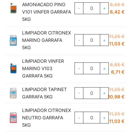
6,8
es:
El
AMONIACADO PINO
6,55
€
-
+
6,7
pre
El
V101 VINFER GARRAFA
6,42
€
ori
pre
5KG
era
act
LIMPIADOR CITRONEX
6,5
es:
El
11,25
€
MARINO GARRAFA
-
+
6,4
pre
El
11,03
€
5KG
ori
pre
era
act
LIMPIADOR VINFER
El
6,85
€
11,
es:
MARINO V103
-
+
pre
El
6,71
€
11,
GARRAFA 5KG
ori
pre
era
act
El
LIMPIADOR TAPINET
11,20
€
-
+
6,8
es:
pre
El
GARRAFA 5KG
10,98
€
6,7
ori
pre
LIMPIADOR CITRONEX
era
act
El
11,25
€
NEUTRO GARRAFA
-
+
11,
es:
pre
El
11,03
€
5KG
10,
ori
pre