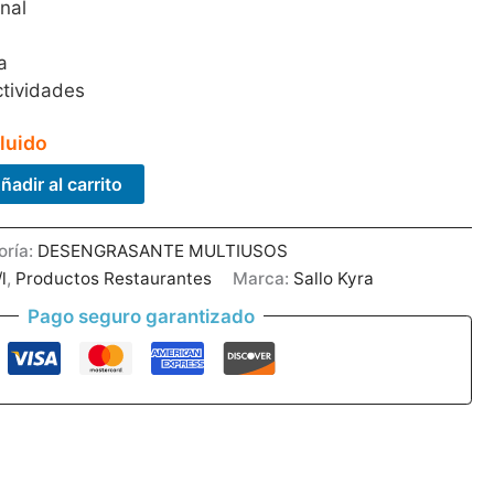
nal
a
ctividades
luido
ñadir al carrito
oría:
DESENGRASANTE MULTIUSOS
l
,
Productos Restaurantes
Marca:
Sallo Kyra
Pago seguro garantizado