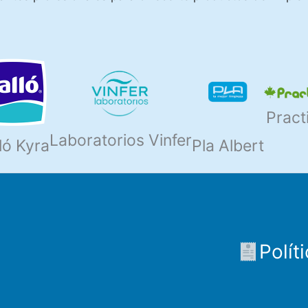
Pract
Laboratorios Vinfer
ló Kyra
Pla Albert
Polít