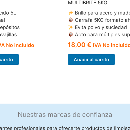
L
MULTIBRITE 5KG
cido 5L
Brillo para acero y mad
nal
Garrafa 5KG formato ah
epósitos
Evita polvo y suciedad
vajillas
Apto para múltiples sup
18,00
€
VA No incluido
IVA No incluid
carrito
Añadir al carrito
Nuestras marcas de confianza
ntes profesionales para ofrecerte productos de limpiez