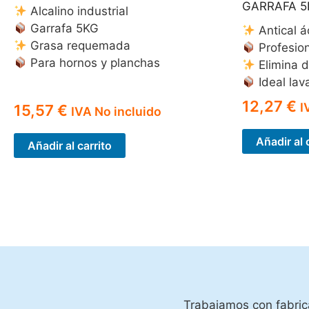
GARRAFA 5
Alcalino industrial
Garrafa 5KG
Antical á
Grasa requemada
Profesio
Para hornos y planchas
Elimina d
Ideal lava
12,27
€
I
15,57
€
IVA No incluido
Añadir al 
Añadir al carrito
Trabajamos con fabrica