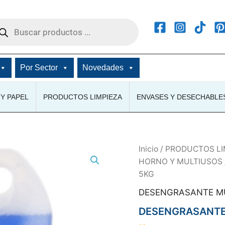
squeda
ductos
Por Sector
Novedades
Y PAPEL
PRODUCTOS LIMPIEZA
ENVASES Y DESECHABLE
Inicio
/
PRODUCTOS LI
HORNO Y MULTIUSOS
5KG
DESENGRASANTE M
DESENGRASANTE