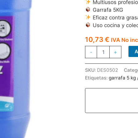
Multiusos profesio
Garrafa 5KG
Eficaz contra gras
Uso cocina y cole
10,73
€
IVA No inc
DESENGRASANTE
A
-
+
AZ
5KG
cantidad
SKU:
DES0502
Categ
Etiquetas:
garrafa 5 kg /