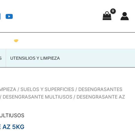
Atención personalizada · Envíos a toda España
S
UTENSILIOS Y LIMPIEZA
MPIEZA
/
SUELOS Y SUPERFICIES
/
DESENGRASANTES
/
DESENGRASANTE MULTIUSOS
/ DESENGRASANTE AZ
ULTIUSOS
 AZ 5KG