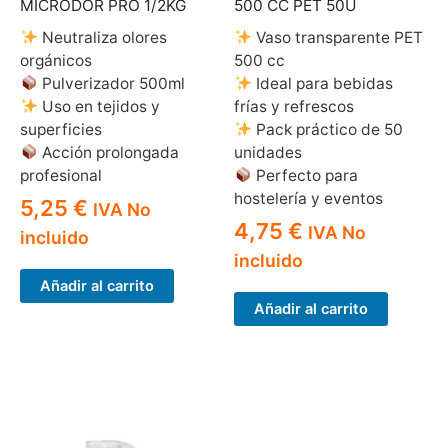
MICRODOR PRO 1/2KG
500 CC PET 50U
Neutraliza olores
Vaso transparente PET
orgánicos
500 cc
Pulverizador 500ml
Ideal para bebidas
Uso en tejidos y
frías y refrescos
superficies
Pack práctico de 50
Acción prolongada
unidades
profesional
Perfecto para
hostelería y eventos
5,25
€
IVA No
4,75
€
IVA No
incluido
incluido
Añadir al carrito
Añadir al carrito