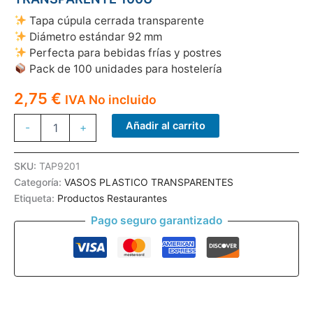
Tapa cúpula cerrada transparente
Diámetro estándar 92 mm
Perfecta para bebidas frías y postres
Pack de 100 unidades para hostelería
2,75
€
IVA No incluido
TAPA
Añadir al carrito
-
+
VASO
92
MM
SKU:
TAP9201
CUPULA
Categoría:
VASOS PLASTICO TRANSPARENTES
CERRADA
Etiqueta:
Productos Restaurantes
TRANSPARENTE
100U
Pago seguro garantizado
cantidad