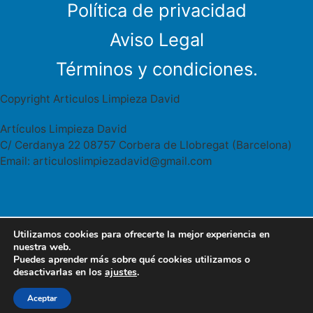
Política de privacidad
Aviso Legal
Términos y condiciones.
Copyright Articulos Limpieza David
Artículos Limpieza David
C/ Cerdanya 22 08757 Corbera de Llobregat (Barcelona)
Email: articuloslimpiezadavid@gmail.com
Utilizamos cookies para ofrecerte la mejor experiencia en
Articulos limpieza David Cerdanya 22
627 95 46 41
nuestra web.
08757 Corbera Llobregat
Puedes aprender más sobre qué cookies utilizamos o
WhatsApp
desactivarlas en los
ajustes
.
articuloslimpiezadavid@gmail.com
Aceptar