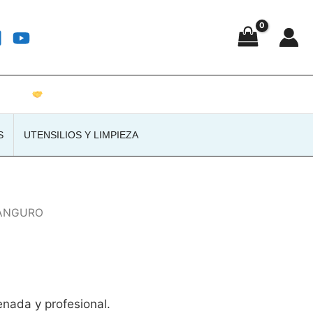
Atención personalizada · Envíos a toda España
S
UTENSILIOS Y LIMPIEZA
KANGURO
enada y profesional.