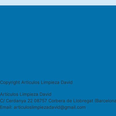
Copyright Articulos Limpieza David
Artículos Limpieza David
C/ Cerdanya 22 08757 Corbera de Llobregat (Barcelon
Email: articuloslimpiezadavid@gmail.com