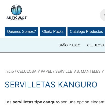
Ir
al
Bú
de
contenido
pro
Quienes Somos?
Oferta Packs
Catalogo Productos
BAÑO Y ASEO
CELULOSA 
Inicio
/
CELULOSA Y PAPEL
/
SERVILLETAS, MANTELES Y
SERVILLETAS KANGURO
Las
servilletas tipo canguro
son una opción elegante