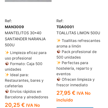
Ref:
Ref:
MAN3009
TOA0001
MANTELITOS 30*40
TOALLITAS LIMON 500U
SANTANDER NARANJA
Toallitas refrescantes
500U
aroma a limón
Pack profesional de
Limpieza eficaz para
500 unidades
uso profesional
Perfectas para
Formato: Caja 500
hostelería, reparto y
unidades
eventos
Ideal para:
Ofrecen limpieza y
Restaurantes, bares y
frescor inmediato
cafeterías
Envíos rápidos en
27,95
€
IVA No
Barcelona y alrededores
incluido
20,25
€
IVA No