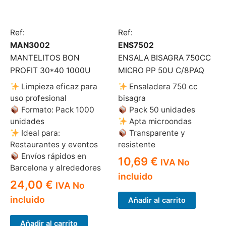
Ref:
Ref:
MAN3002
ENS7502
MANTELITOS BON
ENSALA BISAGRA 750CC
PROFIT 30*40 1000U
MICRO PP 50U C/8PAQ
Limpieza eficaz para
Ensaladera 750 cc
uso profesional
bisagra
Formato: Pack 1000
Pack 50 unidades
unidades
Apta microondas
Ideal para:
Transparente y
Restaurantes y eventos
resistente
Envíos rápidos en
10,69
€
IVA No
Barcelona y alrededores
incluido
24,00
€
IVA No
incluido
Añadir al carrito
Añadir al carrito