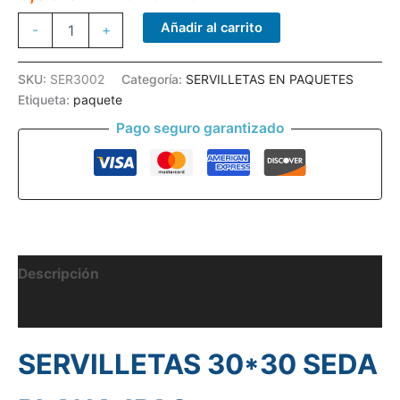
SERVILLETAS
Añadir al carrito
-
+
30*30
SEDA
PLANA
SKU:
SER3002
Categoría:
SERVILLETAS EN PAQUETES
1PAQ
Etiqueta:
paquete
cantidad
Pago seguro garantizado
Descripción
Información adicional
SERVILLETAS 30*30 SEDA