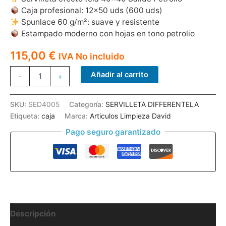
Caja profesional: 12×50 uds (600 uds)
Spunlace 60 g/m²: suave y resistente
Estampado moderno con hojas en tono petrolio
115,00
€
IVA No incluido
SERVILLETA
Añadir al carrito
-
+
DIFFERENTELA
SALIDE
PETROLIO
SKU:
SED4005
Categoría:
SERVILLETA DIFFERENTELA
40*40
Etiqueta:
caja
Marca:
Articulos Limpieza David
600U
cantidad
Pago seguro garantizado
Descripción