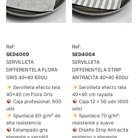
Ref:
Ref:
SED4009
SED4004
SERVILLETA
SERVILLETA
DIFFERENTELA FLORA
DIFFERENTELA STRIP
GRIS 40*40 600U
ANTRACITA 40*40 600U
Servilleta efecto tela
Servilleta efecto tela
40×40 cm Flora Gris
40×40 cm rayada
Caja profesional: 600
Caja 12 × 50 uds (600
uds
uds)
Spunlace 60 g/m² de
Spunlace 70 g/m²:
alta resistencia
resistente y suave
Estampado gris
Diseño Strip Antracita
elegante y versátil
moderno y elegante