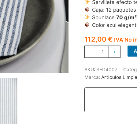
Servilleta efecto 
Caja: 12 paquetes
Spunlace
70 g/m²
Color azul elegant
112,00
€
IVA No i
SERVILLETA
A
-
+
DIFFERENTELA
RIGHETTO
BLUE
SKU:
SED4007
Categ
40*40
Marca:
Articulos Limpi
600U
cantidad