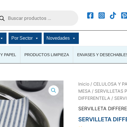
squeda
ductos
Por Sector
Novedades
Y PAPEL
PRODUCTOS LIMPIEZA
ENVASES Y DESECHABLE
Inicio
/
CELULOSA Y P
MESA
/
SERVILLETAS 
DIFFERENTELA
/ SERV
SERVILLETA DIFFER
SERVILLETA DIF