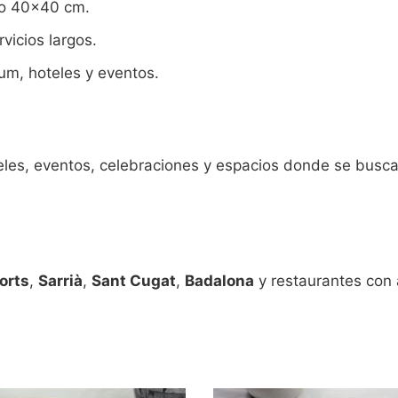
ño 40×40 cm.
vicios largos.
um, hoteles y eventos.
teles, eventos, celebraciones y espacios donde se busca
orts
,
Sarrià
,
Sant Cugat
,
Badalona
y restaurantes con