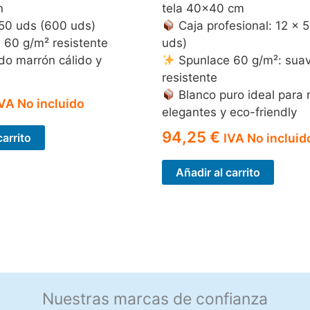
n
tela 40×40 cm
50 uds (600 uds)
Caja profesional: 12 × 
 60 g/m² resistente
uds)
o marrón cálido y
Spunlace 60 g/m²: suav
resistente
Blanco puro ideal para
VA No incluido
elegantes y eco-friendly
94,25
€
carrito
IVA No incluid
Añadir al carrito
Nuestras marcas de confianza