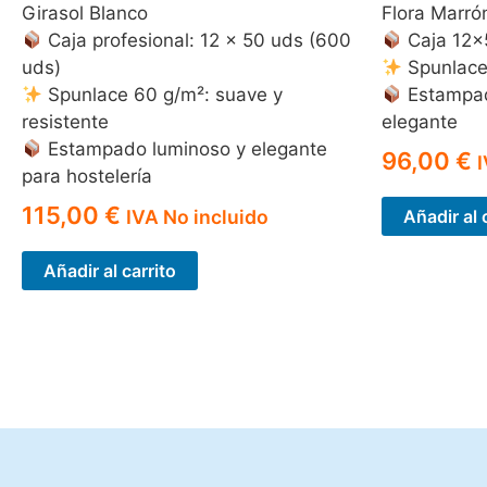
Girasol Blanco
Flora Marró
Caja profesional: 12 × 50 uds (600
Caja 12×
uds)
Spunlace
Spunlace 60 g/m²: suave y
Estampad
resistente
elegante
Estampado luminoso y elegante
96,00
€
I
para hostelería
115,00
€
IVA No incluido
Añadir al 
Añadir al carrito