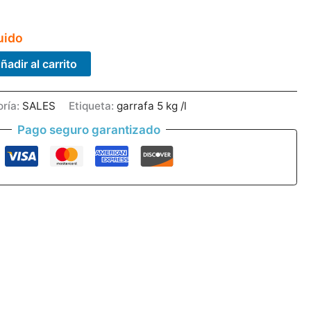
uido
ñadir al carrito
oría:
SALES
Etiqueta:
garrafa 5 kg /l
Pago seguro garantizado