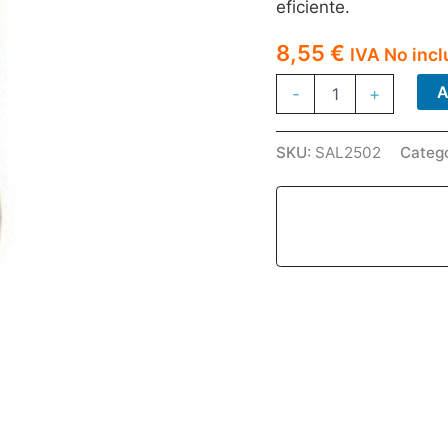
eficiente.
8,55
€
IVA No incl
SAL
A
-
+
PELADILLA
SACO
25KG
SKU:
SAL2502
Categ
cantidad