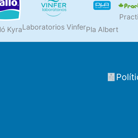
Pract
Laboratorios Vinfer
ló Kyra
Pla Albert
Polít