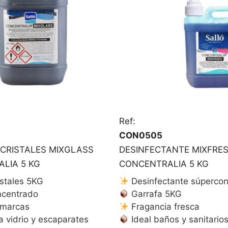
Ref:
CON0505
 CRISTALES MIXGLASS
DESINFECTANTE MIXFRE
LIA 5 KG
CONCENTRALIA 5 KG
stales 5KG
Desinfectante súperco
centrado
Garrafa 5KG
n marcas
Fragancia fresca
a vidrio y escaparates
Ideal baños y sanitario