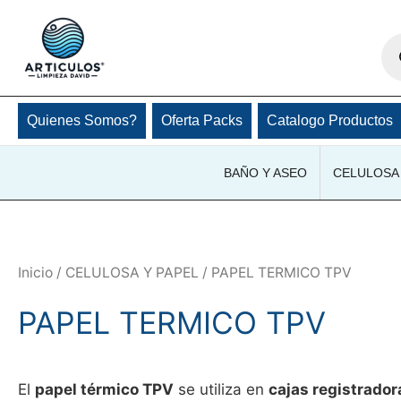
Ir
al
Bú
de
contenido
pro
Quienes Somos?
Oferta Packs
Catalogo Productos
BAÑO Y ASEO
CELULOSA 
Inicio
/
CELULOSA Y PAPEL
/ PAPEL TERMICO TPV
PAPEL TERMICO TPV
El
papel térmico TPV
se utiliza en
cajas registrador