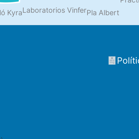
Pract
Laboratorios Vinfer
ló Kyra
Pla Albert
Polít