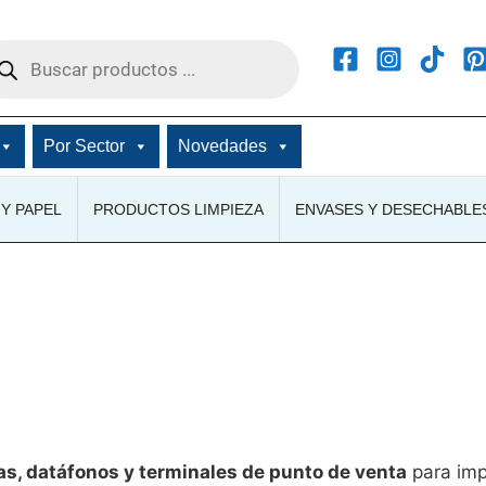
squeda
ductos
Por Sector
Novedades
Y PAPEL
PRODUCTOS LIMPIEZA
ENVASES Y DESECHABLE
as, datáfonos y terminales de punto de venta
para impr