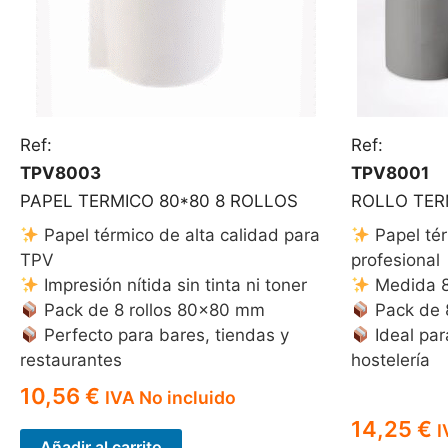
Ref:
Ref:
TPV8003
TPV8001
PAPEL TERMICO 80*80 8 ROLLOS
ROLLO TERM
Papel térmico de alta calidad para
Papel tér
TPV
profesional
Impresión nítida sin tinta ni toner
Medida 8
Pack de 8 rollos 80×80 mm
Pack de 8
Perfecto para bares, tiendas y
Ideal par
restaurantes
hostelería
10,56
€
IVA No incluido
14,25
€
I
Añadir al carrito