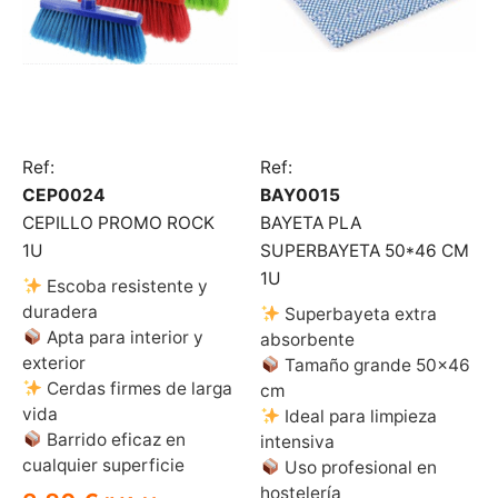
Ref:
Ref:
CEP0024
BAY0015
CEPILLO PROMO ROCK
BAYETA PLA
1U
SUPERBAYETA 50*46 CM
1U
Escoba resistente y
duradera
Superbayeta extra
Apta para interior y
absorbente
exterior
Tamaño grande 50×46
Cerdas firmes de larga
cm
vida
Ideal para limpieza
Barrido eficaz en
intensiva
cualquier superficie
Uso profesional en
hostelería