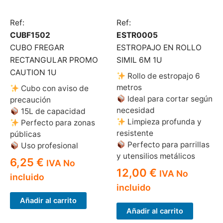
Ref:
Ref:
CUBF1502
ESTR0005
CUBO FREGAR
ESTROPAJO EN ROLLO
RECTANGULAR PROMO
SIMIL 6M 1U
CAUTION 1U
Rollo de estropajo 6
metros
Cubo con aviso de
Ideal para cortar según
precaución
necesidad
15L de capacidad
Limpieza profunda y
Perfecto para zonas
resistente
públicas
Perfecto para parrillas
Uso profesional
y utensilios metálicos
6,25
€
IVA No
12,00
€
IVA No
incluido
incluido
Añadir al carrito
Añadir al carrito