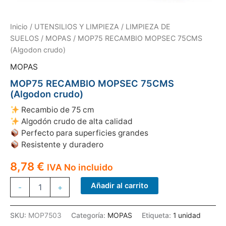
Inicio
/
UTENSILIOS Y LIMPIEZA
/
LIMPIEZA DE
SUELOS
/
MOPAS
/ MOP75 RECAMBIO MOPSEC 75CMS
(Algodon crudo)
MOPAS
MOP75 RECAMBIO MOPSEC 75CMS
(Algodon crudo)
Recambio de 75 cm
Algodón crudo de alta calidad
Perfecto para superficies grandes
Resistente y duradero
8,78
€
IVA No incluido
MOP75
Añadir al carrito
-
+
RECAMBIO
MOPSEC
75CMS
SKU:
MOP7503
Categoría:
MOPAS
Etiqueta:
1 unidad
(Algodon