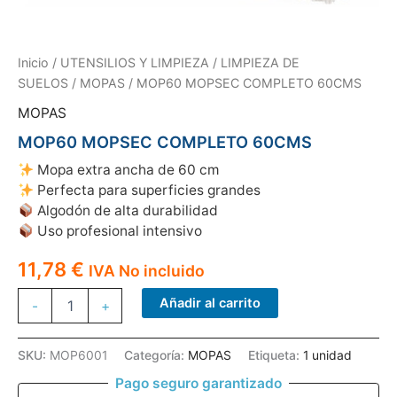
Inicio
/
UTENSILIOS Y LIMPIEZA
/
LIMPIEZA DE
SUELOS
/
MOPAS
/ MOP60 MOPSEC COMPLETO 60CMS
MOPAS
MOP60 MOPSEC COMPLETO 60CMS
Mopa extra ancha de 60 cm
Perfecta para superficies grandes
Algodón de alta durabilidad
Uso profesional intensivo
11,78
€
IVA No incluido
MOP60
Añadir al carrito
-
+
MOPSEC
COMPLETO
60CMS
SKU:
MOP6001
Categoría:
MOPAS
Etiqueta:
1 unidad
cantidad
Pago seguro garantizado