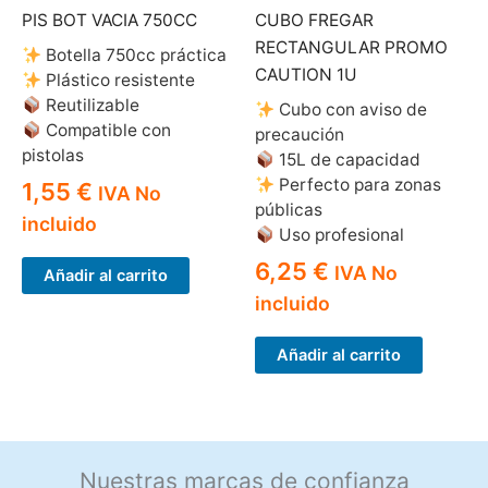
PIS BOT VACIA 750CC
CUBO FREGAR
RECTANGULAR PROMO
Botella 750cc práctica
CAUTION 1U
Plástico resistente
Reutilizable
Cubo con aviso de
Compatible con
precaución
pistolas
15L de capacidad
Perfecto para zonas
1,55
€
IVA No
públicas
incluido
Uso profesional
6,25
€
IVA No
Añadir al carrito
incluido
Añadir al carrito
Nuestras marcas de confianza