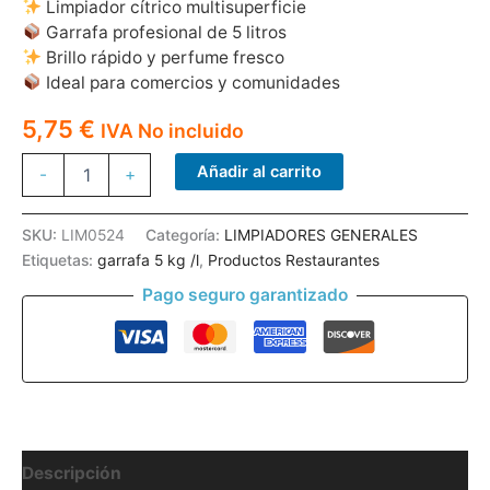
Limpiador cítrico multisuperficie
Garrafa profesional de 5 litros
Brillo rápido y perfume fresco
Ideal para comercios y comunidades
5,75
€
IVA No incluido
LIMPIADOR
Añadir al carrito
-
+
CITRICO
005
WINS
SKU:
LIM0524
Categoría:
LIMPIADORES GENERALES
GARRAFA
Etiquetas:
garrafa 5 kg /l
,
Productos Restaurantes
5
KG
Pago seguro garantizado
cantidad
Descripción