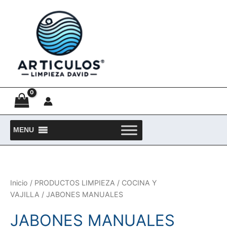
Ir
al
contenido
MENU
Inicio
/
PRODUCTOS LIMPIEZA
/
COCINA Y
VAJILLA
/ JABONES MANUALES
JABONES MANUALES