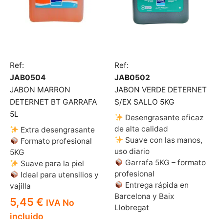
Ref:
Ref:
JAB0504
JAB0502
JABON MARRON
JABON VERDE DETERNET
DETERNET BT GARRAFA
S/EX SALLO 5KG
5L
Desengrasante eficaz
de alta calidad
Extra desengrasante
Suave con las manos,
Formato profesional
uso diario
5KG
Garrafa 5KG – formato
Suave para la piel
profesional
Ideal para utensilios y
Entrega rápida en
vajilla
Barcelona y Baix
5,45
€
IVA No
Llobregat
incluido