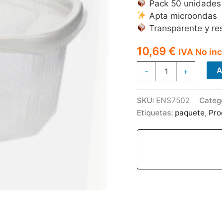
Pack 50 unidades
Apta microondas
Transparente y res
10,69
€
IVA No inc
ENSALA
A
-
+
BISAGRA
750CC
MICRO
SKU:
ENS7502
Categ
PP
Etiquetas:
paquete
,
Pro
50U
C/8PAQ
cantidad