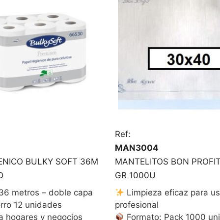
Ref:
MAN3004
IENICO BULKY SOFT 36M
MANTELITOS BON PROFIT
D
GR 1000U
36 metros – doble capa
Limpieza eficaz para u
rro 12 unidades
profesional
a hogares y negocios
Formato: Pack 1000 un