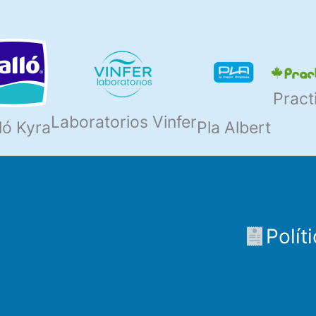
Pract
Laboratorios Vinfer
ló Kyra
Pla Albert
Polít