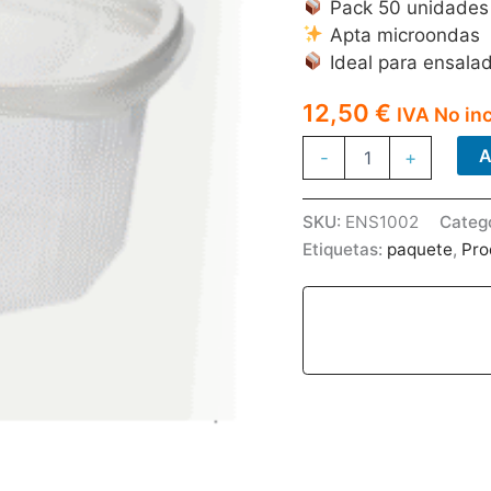
Pack 50 unidades
Apta microondas
Ideal para ensala
12,50
€
IVA No in
ENSALA
A
-
+
BISAGRA
1000CC
MICRO
SKU:
ENS1002
Categ
PP
Etiquetas:
paquete
,
Pro
50U
C/8PAQ
cantidad