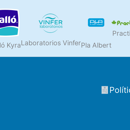
Pract
Laboratorios Vinfer
ló Kyra
Pla Albert
Polít