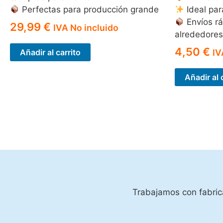
Perfectas para producción grande
Ideal par
Envíos rá
29,99
€
IVA No incluido
alrededores
4,50
€
Añadir al carrito
IV
Añadir al 
Trabajamos con fabrica