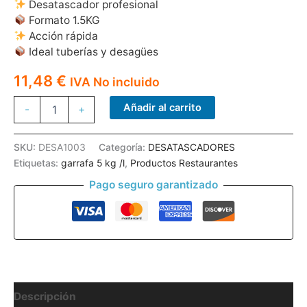
Desatascador profesional
Formato 1.5KG
Acción rápida
Ideal tuberías y desagües
11,48
€
IVA No incluido
DESATASCADOR
Añadir al carrito
-
+
DESATUX
SK
BOTELLA
SKU:
DESA1003
Categoría:
DESATASCADORES
1.5
Etiquetas:
garrafa 5 kg /l
,
Productos Restaurantes
KG
cantidad
Pago seguro garantizado
Descripción