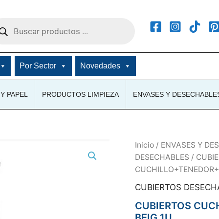
squeda
ductos
Por Sector
Novedades
Y PAPEL
PRODUCTOS LIMPIEZA
ENVASES Y DESECHABLE
Inicio
/
ENVASES Y DE
DESECHABLES
/
CUBI
CUCHILLO+TENEDOR+
CUBIERTOS DESECH
CUBIERTOS CUC
BEIG 1U