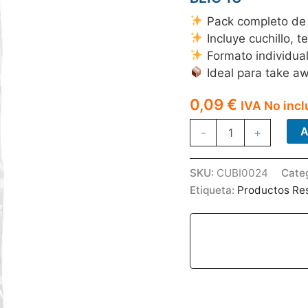
Pack completo de 
Incluye cuchillo, t
Formato individual 
Ideal para take aw
0,09
€
IVA No incl
CUBIERTOS
A
-
+
CUCHILLO+TENEDOR+CU
BEIG
1U
SKU:
CUBI0024
Cate
cantidad
Etiqueta:
Productos Re