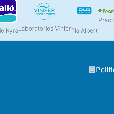
Pract
Laboratorios Vinfer
ló Kyra
Pla Albert
Polít