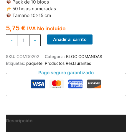
Pack de 10 blocs
50 hojas numeradas
Tamaño 10×15 cm
5,75
€
IVA No incluido
COMD
Añadir al carrito
-
+
2H
COMANDAS
RALLADAS
SKU:
COMD0202
Categoría:
BLOC COMANDAS
2/H.PACK
Etiquetas:
paquete
,
Productos Restaurantes
10U.
cantidad
Pago seguro garantizado
Descripción