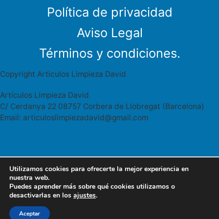
Política de privacidad
Aviso Legal
Términos y condiciones.
Copyright Articulos Limpieza David
Artículos Limpieza David
C/ Cerdanya 22 08757 Corbera de Llobregat (Barcelona)
Email: articuloslimpiezadavid@gmail.com
Utilizamos cookies para ofrecerte la mejor experiencia en
Articulos limpieza David Cerdanya 22
627 95 46 41
nuestra web.
08757 Corbera Llobregat
Puedes aprender más sobre qué cookies utilizamos o
WhatsApp
desactivarlas en los
ajustes
.
articuloslimpiezadavid@gmail.com
Aceptar