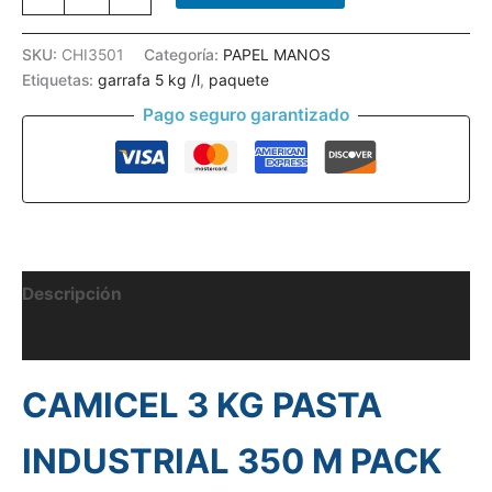
3
KG
PASTA
SKU:
CHI3501
Categoría:
PAPEL MANOS
INDUSTRIAL
Etiquetas:
garrafa 5 kg /l
,
paquete
350
M
Pago seguro garantizado
PACK
2
UNID
cantidad
Descripción
Información adicional
CAMICEL 3 KG PASTA
INDUSTRIAL 350 M PACK