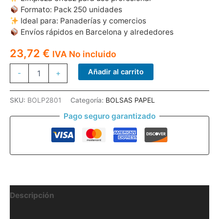
Formato: Pack 250 unidades
Ideal para: Panaderías y comercios
Envíos rápidos en Barcelona y alrededores
23,72
€
IVA No incluido
BOLSA
Añadir al carrito
-
+
PAPEL
KRAFT
28*29*17
SKU:
BOLP2801
Categoría:
BOLSAS PAPEL
bp9
Pago seguro garantizado
250
UNID
cantidad
Descripción
Información adicional