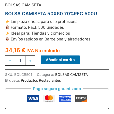
BOLSAS CAMISETA
BOLSA CAMISETA 50X60 70%REC 500U
Limpieza eficaz para uso profesional
Formato: Pack 500 unidades
Ideal para: Tiendas y comercios
Envíos rápidos en Barcelona y alrededores
34,16
€
IVA No incluido
BOLSA
Añadir al carrito
-
+
CAMISETA
50X60
70%REC
SKU:
BOLCR501
Categoría:
BOLSAS CAMISETA
500U
Etiqueta:
Productos Restaurantes
cantidad
Pago seguro garantizado