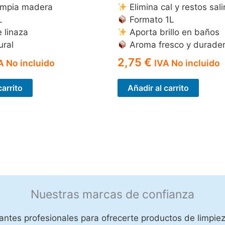
limpia madera
Elimina cal y restos sal
L
Formato 1L
 linaza
Aporta brillo en baños
ural
Aroma fresco y durade
2,75
€
A No incluido
IVA No incluido
carrito
Añadir al carrito
Nuestras marcas de confianza
ntes profesionales para ofrecerte productos de limpiez