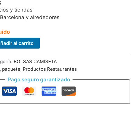
g
ios y tiendas
 Barcelona y alrededores
uido
ñadir al carrito
goría:
BOLSAS CAMISETA
,
paquete
,
Productos Restaurantes
Pago seguro garantizado