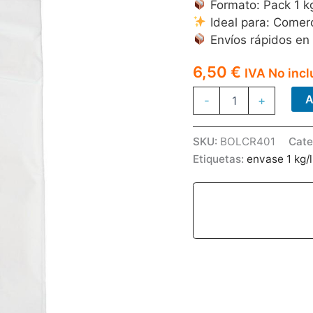
Formato: Pack 1 k
Ideal para: Comerc
Envíos rápidos en
6,50
€
IVA No incl
BOLSA
A
-
+
CAMISETA
42*53
70%REC
SKU:
BOLCR401
Cate
1kg
Etiquetas:
envase 1 kg/l
cantidad