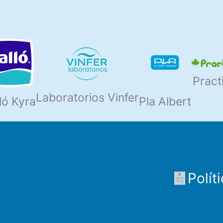
Pract
Laboratorios Vinfer
ló Kyra
Pla Albert
Polít