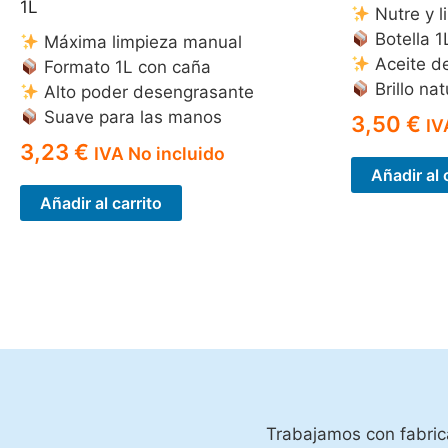
1L
Nutre y 
Botella 1
Máxima limpieza manual
Aceite de
Formato 1L con caña
Brillo nat
Alto poder desengrasante
Suave para las manos
3,50
€
IV
3,23
€
IVA No incluido
Añadir al 
Añadir al carrito
Trabajamos con fabrica