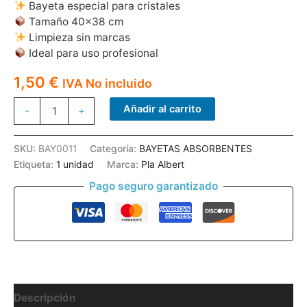
Bayeta especial para cristales
Tamaño 40×38 cm
Limpieza sin marcas
Ideal para uso profesional
1,50
€
IVA No incluido
BAYETA
Añadir al carrito
-
+
PLA
CRISTALES
AZUL
SKU:
BAY0011
Categoría:
BAYETAS ABSORBENTES
1U
Etiqueta:
1 unidad
Marca:
Pla Albert
40*38
CM
Pago seguro garantizado
cantidad
Descripción