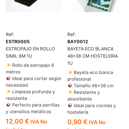
Ref:
Ref:
ESTR0005
BAY0012
ESTROPAJO EN ROLLO
BAYETA ECO BLANCA
SIMIL 6M 1U
48*38 CM HOSTELERIA
1U
Rollo de estropajo 6
metros
Bayeta eco blanca
Ideal para cortar según
profesional
necesidad
Tamaño 48×38 cm
Limpieza profunda y
Resistente y
resistente
absorbente
Perfecto para parrillas
Ideal para cocinas y
y utensilios metálicos
hostelería
12,00
€
0,90
€
IVA No
IVA No