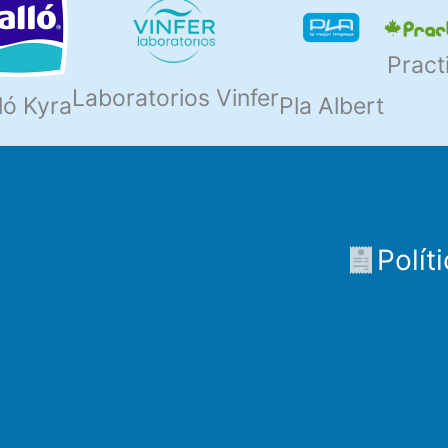
Pract
Laboratorios Vinfer
ló Kyra
Pla Albert
Polít