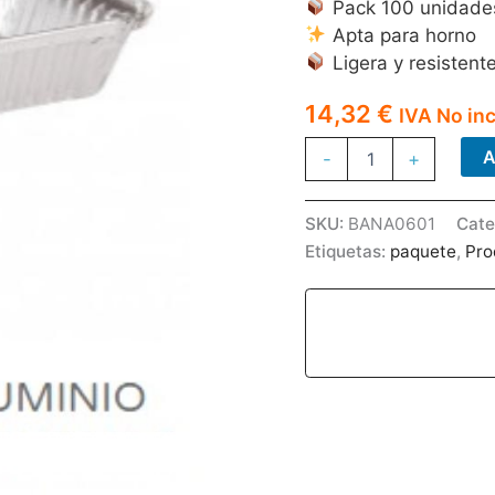
Pack 100 unidade
Apta para horno
Ligera y resistent
14,32
€
IVA No in
BANDEJAS
A
-
+
ALUMINIO
6
PIEZAS
SKU:
BANA0601
Cate
100U
Etiquetas:
paquete
,
Pro
cantidad