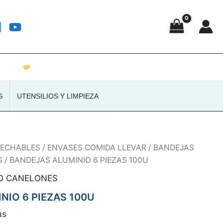
Atención personalizada · Envíos a toda España
S
UTENSILIOS Y LIMPIEZA
SECHABLES
/
ENVASES COMIDA LLEVAR
/
BANDEJAS
S
/ BANDEJAS ALUMINIO 6 PIEZAS 100U
O CANELONES
NIO 6 PIEZAS 100U
as